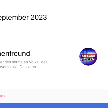
eptember 2023
henfreund
cher des normalen Volks, des
Bayernstolz. Das kann …
d“
rBox
.