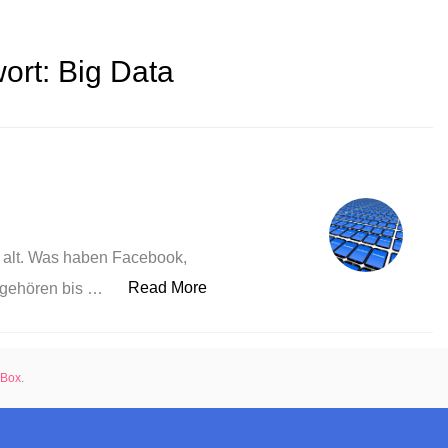
ort:
Big Data
 alt. Was haben Facebook,
„Vernetzt“
Read More
 gehören bis …
rBox
.