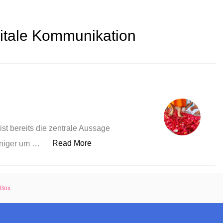
gitale Kommunikation
ist bereits die zentrale Aussage
„Rituale“
Read More
eniger um …
rBox
.