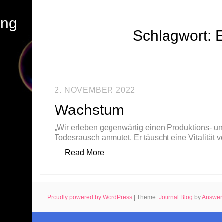
ung
Schlagwort:
2. NOVEMBER 2022
Wachstum
„Wir erleben gegenwärtig einen Produktions- u
Todesrausch anmutet. Er täuscht eine Vitalität 
„Wachstum“
Read More
Proudly powered by WordPress
|
Theme:
Journal Blog
by
Answe