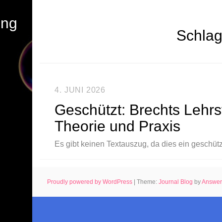
ung
Schlag
4. JUNI 2026
Geschützt: Brechts Lehrs
Theorie und Praxis
Es gibt keinen Textauszug, da dies ein geschützt
Proudly powered by WordPress
|
Theme:
Journal Blog
by
Answe