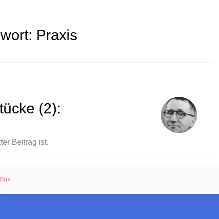
wort:
Praxis
tücke (2):
er Beitrag ist.
rBox
.