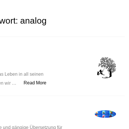
wort:
analog
as Leben in all seinen
„Spiel“
Read More
len wir …
eie und gängige Übersetzung für