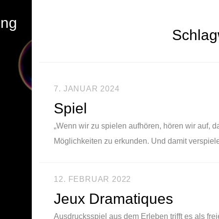
ung
Schlag
7. JANUAR 2024
Spiel
„Wenn wir zu spielen aufhören, hören wir auf, d
Möglichkeiten zu erkunden. Und damit verspie
12. FEBRUAR 2022
Jeux Dramatiques
Ausdrucksspiel aus dem Erleben trifft es als fr