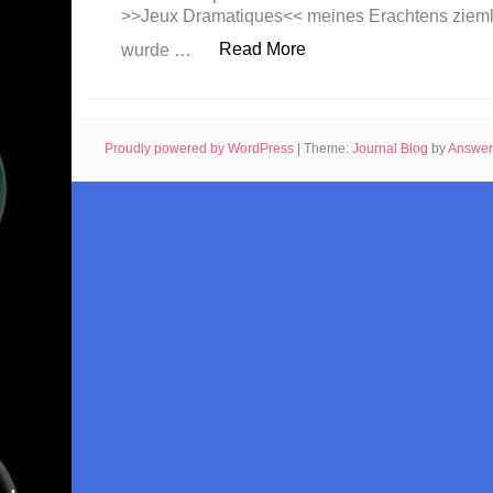
>>Jeux Dramatiques<< meines Erachtens zieml
„Jeux Dramatiques“
Read More
wurde …
Proudly powered by WordPress
|
Theme:
Journal Blog
by
Answe