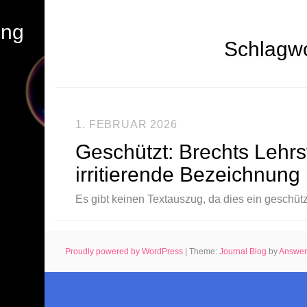
ung
Schlagwo
1. FEBRUAR 2026
Geschützt: Brechts Lehrs
irritierende Bezeichnung
Es gibt keinen Textauszug, da dies ein geschützt
Proudly powered by WordPress
|
Theme:
Journal Blog
by
Answe