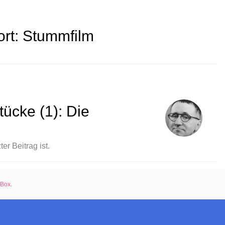
rt:
Stummfilm
tücke (1): Die
er Beitrag ist.
rBox
.