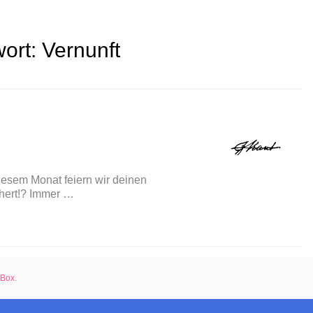
ort:
Vernunft
iesem Monat feiern wir deinen
chert!? Immer …
rBox
.