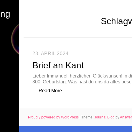
ung
Schlagw
28. APRIL 2024
Brief an Kant
Lieber Immanuel, herzlichen Glückwunsch! In d
300. Geburtstag. Was hast du uns da alles bes
„Brief an Kant“
Read More
Proudly powered by WordPress
|
Theme:
Journal Blog
by
Answe