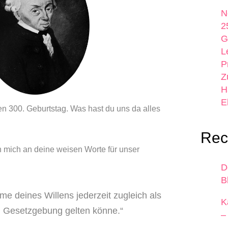
N
2
G
L
P
Z
H
E
en 300. Geburtstag. Was hast du uns da alles
Rec
h mich an deine weisen Worte für unser
D
B
me deines Willens jederzeit zugleich als
K
n Gesetzgebung gelten könne.“
–