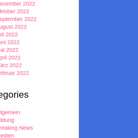
ovember 2022
ktober 2022
eptember 2022
ugust 2022
uli 2022
uni 2022
ai 2022
pril 2022
ärz 2022
ebruar 2022
egories
llgemein
ildung
reaking News
edien