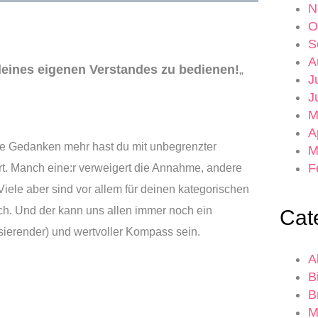
N
O
S
A
 deines eigenen Verstandes zu bedienen!
„
J
J
M
A
e Gedanken mehr hast du mit unbegrenzter
M
F
ert. Manch eine:r verweigert die Annahme, andere
iele aber sind vor allem für deinen kategorischen
ch. Und der kann uns allen immer noch ein
Cat
sierender) und wertvoller Kompass sein.
A
B
B
M