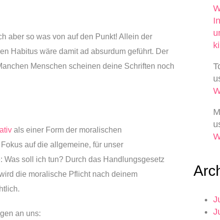
W
I
u
lich aber so was von auf den Punkt! Allein der
k
en Habitus wäre damit ad absurdum geführt. Der
T
: Manchen Menschen scheinen deine Schriften noch
u
M
u
ativ
als einer Form der moralischen
 Fokus auf die allgemeine, für unser
 Was soll ich tun? Durch das Handlungsgesetz
Arc
 wird die moralische Pflicht nach deinem
tlich.
J
J
agen an uns: