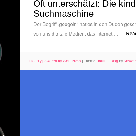
Oft unterschätzt: Die kin
Suchmaschine
Der Begriff „googeln“ hat es in den Duden gescha
Rea
von uns digitale Medien, das Internet …
Proudly powered by WordPress
|
Theme:
Journal Blog
by
Answe