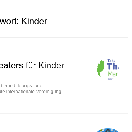
wort:
Kinder
eaters für Kinder
st eine bildungs- und
die Internationale Vereinigung
ag des Theaters für Kinder und Jugendliche“