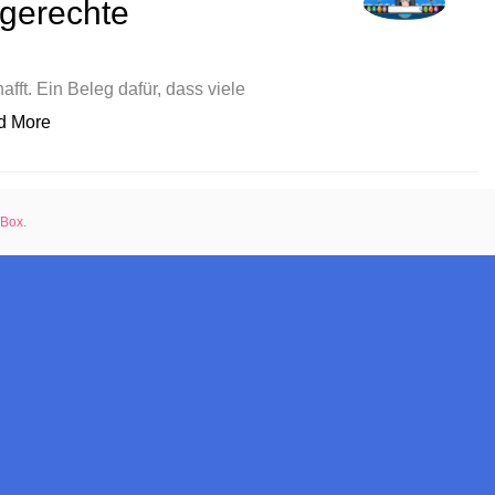
dgerechte
fft. Ein Beleg dafür, dass viele
„Oft unterschätzt: Die kindgerechte Suchmaschine“
d More
rBox
.