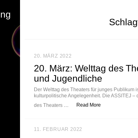
ung
Schlag
20. MÄRZ 2022
20. März: Welttag des Th
und Jugendliche
Der Welttag des Theaters für junges Publikum i
kulturpolitische Angelegenheit. Die ASSITEJ – 
„20. März: Weltt
Read More
des Theaters …
11. FEBRUAR 2022