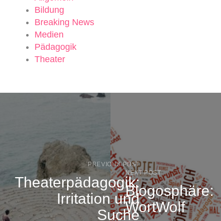
Bildung
Breaking News
Medien
Pädagogik
Theater
PREVIOUS POST
NEXT POST
Theaterpädagogik:
Blogosphäre:
Irritation und
WortWolf
Suche