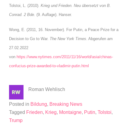
Tolstoi, L. (2010).
Krieg und Frieden. Neu übersetzt von B.
Conrad.
2 Bde.
(9. Auflage). Hanser.
Wong, E. (2011, 16. November). For Putin, a Peace Prize for a
Decision to Go to War.
The New York Times
. Abgerufen am
27.02.2022
von
https://www.nytimes.com/2011/11/16/world/asia/chinas-
confucius-prize-awarded-to-vladimir-putin.html
Roman Wehlisch
Posted in
Bildung
,
Breaking News
Tagged
Frieden
,
Krieg
,
Montaigne
,
Putin
,
Tolstoi
,
Trump