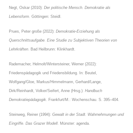
Negt, Oskar (2010):
Der politische Mensch. Demokratie als
Lebensform
. Göttingen: Steidl.
Prues, Peter große (2022):
Demokratie-Erziehung als
Querschnittsaufgabe. Eine Studie zu Subjektiven Theorien
von
Lehrkräften
. Bad Heilbrunn: Klinkhardt.
Rademacher, Helmolt/Wintersteiner, Werner (2022):
Friedenspädagogik und Friedensbildung. In: Beutel,
Wolfgang/Gloe, Markus/Himmelmann, Gerhard/Lange,
Dirk/Reinhardt, Volker/Seifert, Anne (Hrsg.):
Handbuch
Demokratiepädagogik
. Frankfurt/M.: Wochenschau. S. 395–404.
Steinweg, Reiner (1994):
Gewalt in der Stadt. Wahrnehmungen und
Eingriffe. Das Grazer Modell
. Münster: agenda.