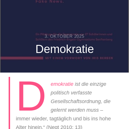
3. OKTOBER 2025
Demokratie
D
emokratie
ist die einzige
politisch verfasste
Gesellschaftsordnung, die
gelernt werden muss
–
immer wieder, tagtäglich und bis ins hohe
Alter hinein.“ (Negt 2010: 13)