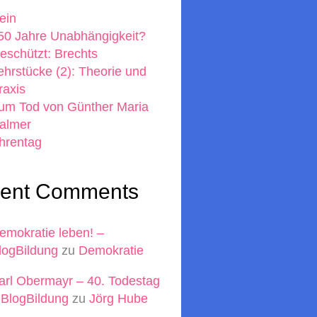
ein
50 Jahre Unabhängigkeit?
eschützt: Brechts
ehrstücke (2): Theorie und
raxis
um Tod von Günther Maria
almer
hrentag
ent Comments
emokratie leben! –
logBildung
zu
Demokratie
arl Obermayr – 40. Todestag
 BlogBildung
zu
Jörg Hube