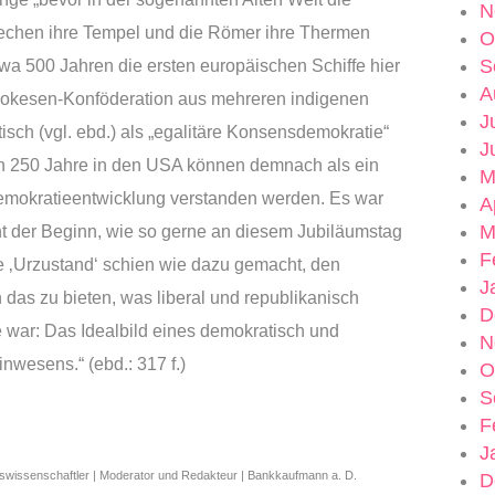
N
iechen ihre Tempel und die Römer ihre Thermen
O
S
twa 500 Jahren die ersten europäischen Schiffe hier
A
 Irokesen-Konföderation aus mehreren indigenen
J
sch (vgl. ebd.) als „egalitäre Konsensdemokratie“
J
zten 250 Jahre in den USA können demnach als ein
M
Demokratieentwicklung verstanden werden. Es war
A
M
ht der Beginn, wie so gerne an diesem Jubiläumstag
F
he ‚Urzustand‘ schien wie dazu gemacht, den
J
 das zu bieten, was liberal und republikanisch
D
e war: Das Idealbild eines demokratisch und
N
nwesens.“ (ebd.: 317 f.)
O
S
F
J
wissenschaftler | Moderator und Redakteur | Bankkaufmann a. D.
D