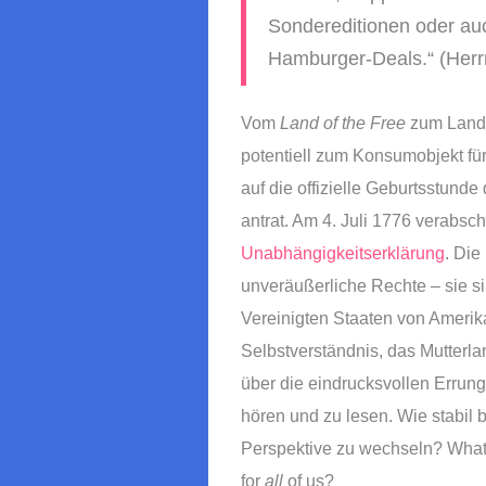
Sondereditionen oder au
Hamburger-Deals.“ (Her
Vom
Land of the Free
zum Land o
potentiell zum Konsumobjekt für
auf die offizielle Geburtsstund
antrat. Am 4. Juli 1776 verabsc
Unabhängigkeitserklärung
. Die
unveräußerliche Rechte – sie si
Vereinigten Staaten von Ameri
Selbstverständnis, das Mutter
über die eindrucksvollen Errun
hören und zu lesen. Wie stabil bl
Perspektive zu wechseln? What
for
all
of us?