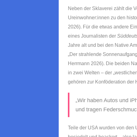
Neben der Sklaverei zählt die
Ureinwohner:innen zu den histo
2026). Für die etwas andere Ei
eines Journalisten der
Süddeut
Jahre alt und bei den Native A
„Der strahlende Sonnenaufgang,
Herrmann 2026). Die beiden Na
in zwei Welten – der „westliche
gehören zur Konföderation der 
„Wir haben Autos und iP
und tragen Federschmuck
Teile der USA wurden von den U
besiedelt und beackert – also l