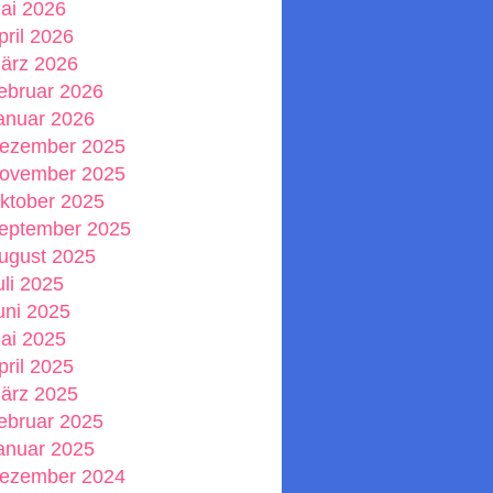
ai 2026
pril 2026
ärz 2026
ebruar 2026
anuar 2026
ezember 2025
ovember 2025
ktober 2025
eptember 2025
ugust 2025
uli 2025
uni 2025
ai 2025
pril 2025
ärz 2025
ebruar 2025
anuar 2025
ezember 2024