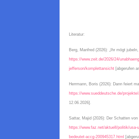
Literatur:
Berg, Manfred (2026): „Ihr mögt jubeln, 
https://www.zeit.de/2026/24/unabhaeng
jefferson/komplettansicht
[abgerufen a
Herrmann, Boris (2026): Dann feiert ma
https://www.sueddeutsche.de/projekte/a
12.06.2026].
Sattar, Majid (2026): Der Schatten von
https://www.faz.net/aktuell/politik/usa-
bedeutet-accg-200945317.html
[abgeru