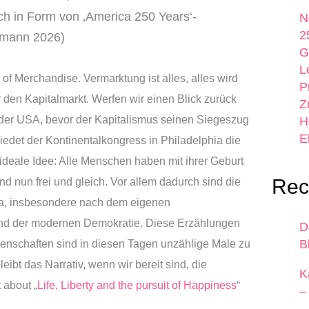
ch in Form von ‚America 250 Years‘-
N
2
rmann 2026)
G
L
f Merchandise. Vermarktung ist alles, alles wird
P
 den Kapitalmarkt. Werfen wir einen Blick zurück
Z
e der USA, bevor der Kapitalismus seinen Siegeszug
H
E
hiedet der Kontinentalkongress in Philadelphia die
 ideale Idee: Alle Menschen haben mit ihrer Geburt
Rec
nd nun frei und gleich. Vor allem dadurch sind die
ka, insbesondere nach dem eigenen
land der modernen Demokratie. Diese Erzählungen
D
B
genschaften sind in diesen Tagen unzählige Male zu
eibt das Narrativ, wenn wir bereit sind, die
K
 about „
Life, Liberty and the pursuit of Happiness
“
–