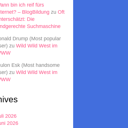
ann bin ich reif fürs
nternet? – BlogBildung
zu
Oft
nterschätzt: Die
indgerechte Suchmaschine
onald Drump (Most popular
ser)
zu
Wild Wild West im
WWW
ulon Esk (Most handsome
ser)
zu
Wild Wild West im
WWW
hives
uli 2026
uni 2026