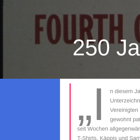
250 Ja
„I
n diesem Jah
Unterzeichn
Vereinigten 
gewohnt pat
seit Wochen allgegenwärt
T-Shirts, Käppis und Sa