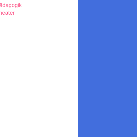
ädagogik
heater