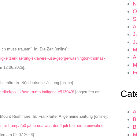
N
O
S
A
J
J
M
ich muss trauern“. In: Die Zeit [online]:
A
igkeitserklaerung-sklaverei-usa-george-washington-thomas-
M
m 12.06.2026].
F
l schön. In: Süddeutsche Zeitung [online]:
Cat
rtikel/politik/usa-trump-indigene-e913049/
[abgerufen am
A
 Mount Rushmore. In: Frankfurter Allgemeine Zeitung [online]:
B
unter-trump/250-jahre-usa-was-der-4-juli-fuer-die-ureinwohner-
B
M
fen am 02.07.2026].