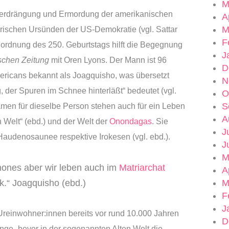
M
 Verdrängung und Ermordung der amerikanischen
A
M
rischen Ursünden der US-Demokratie (vgl. Sattar
F
nordnung des 250. Geburtstags hilft die Begegnung
J
schen
Zeitung
mit Oren Lyons. Der Mann ist 96
D
mericans bekannt als Joagquisho, was übersetzt
N
 der Spuren im Schnee hinterläßt“ bedeutet (vgl.
O
S
men für dieselbe Person stehen auch für ein Leben
A
n Welt“ (ebd.) und der Welt der
Onondagas
. Sie
J
Haudenosaunee respektive Irokesen (vgl. ebd.).
J
M
hones aber wir leben auch im
Matriarchat
A
M
.“ Joagquisho (ebd.)
F
J
reinwohner:innen bereits vor rund 10.000 Jahren
D
ange „bevor in der sogenannten Alten Welt die