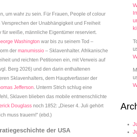
W
I
 um wahr zu sein. Für Frauen, People of colour
u
 Versprechen der Unabhängigkeit und Freiheit
k
v für weiße, männliche Eigentümer reserviert.
T
eorge Washington
war bis zu seinem Tod –
u
Form der
manumissio
– Sklavenhalter. Afrikanische
iheit und reichten Petitionen ein, mit Verweis auf
vgl. Berg 2026) und den darin enthaltenen
M
u
iteren Sklavenhalters, dem Hauptverfasser der
omas Jefferson
. Unterm Strich schlug eine
fehl, Sklaven blieben das mobile entmenschlichte
Arc
erick Douglass
noch 1852: „Dieser 4. Juli gehört
 ich muss trauern!“ (ebd.)
J
ratiegeschichte der USA
J