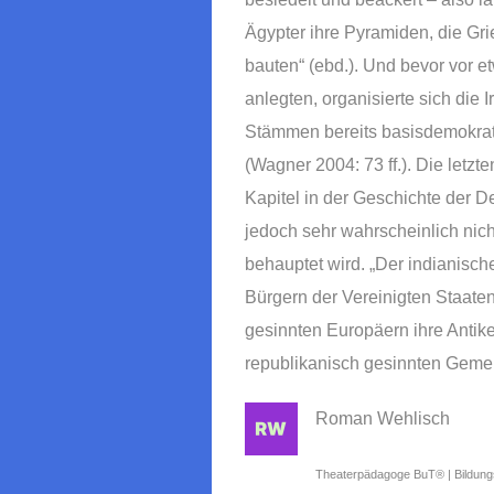
Ägypter ihre Pyramiden, die Gr
bauten“ (ebd.). Und bevor vor e
anlegten, organisierte sich die
Stämmen bereits basisdemokrati
(Wagner 2004: 73 ff.). Die let
Kapitel in der Geschichte der 
jedoch sehr wahrscheinlich nic
behauptet wird. „Der indianisc
Bürgern der Vereinigten Staaten
gesinnten Europäern ihre Antik
republikanisch gesinnten Gemei
Roman Wehlisch
Theaterpädagoge BuT® | Bildungs