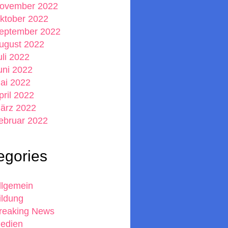
ovember 2022
ktober 2022
eptember 2022
ugust 2022
uli 2022
uni 2022
ai 2022
pril 2022
ärz 2022
ebruar 2022
egories
llgemein
ildung
reaking News
edien