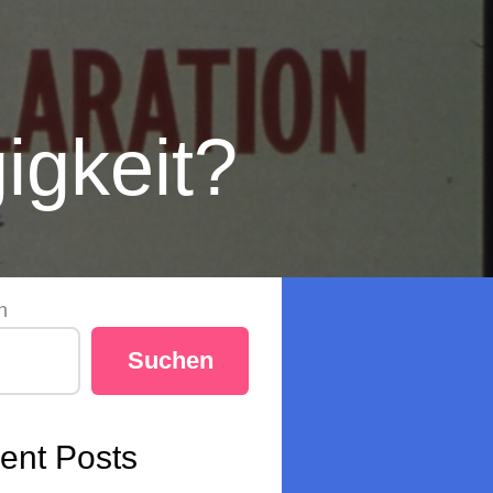
igkeit?
n
Suchen
ent Posts